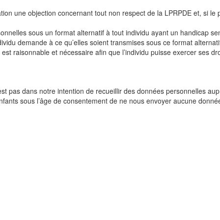
ation une objection concernant tout non respect de la LPRPDE et, si le
nelles sous un format alternatif à tout individu ayant un handicap senso
ividu demande à ce qu’elles soient transmises sous ce format alternatif
 est raisonnable et nécessaire afin que l’individu puisse exercer ses dro
n’est pas dans notre intention de recueillir des données personnelles a
fants sous l’âge de consentement de ne nous envoyer aucune donnée