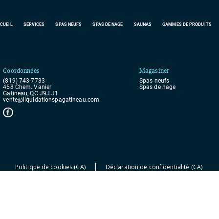
CUEIL
SERVICES
SPAS
NEUFS
SPAS DE NAGE
SAUNAS
GAMMES DE PRODUITS
Coordonnées
Magasiner
(819) 743-7733
Spas
neufs
458 Chem. Vanier
Spas de nage
Gatineau, QC J9J J1
vente@liquidationspagatineau.com
Politique de cookies (CA)
Déclaration de confidentialité (CA)