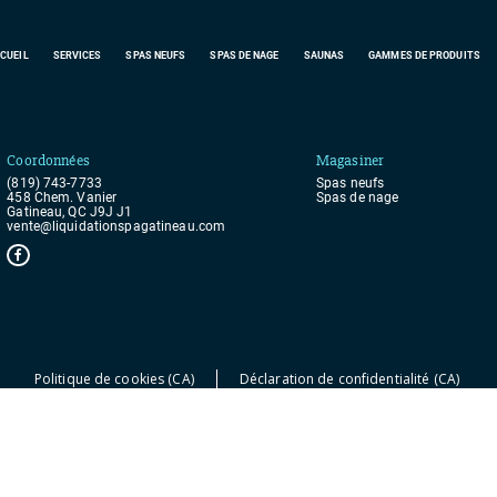
CUEIL
SERVICES
SPAS
NEUFS
SPAS DE NAGE
SAUNAS
GAMMES DE PRODUITS
Coordonnées
Magasiner
(819) 743-7733
Spas
neufs
458 Chem. Vanier
Spas de nage
Gatineau, QC J9J J1
vente@liquidationspagatineau.com
Politique de cookies (CA)
Déclaration de confidentialité (CA)