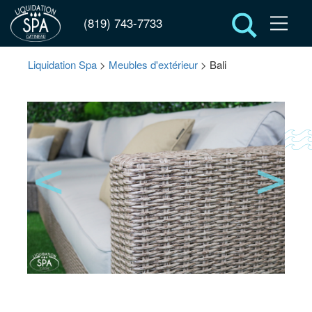
(819) 743-7733
Liquidation Spa
>
Meubles d'extérieur
> Bali