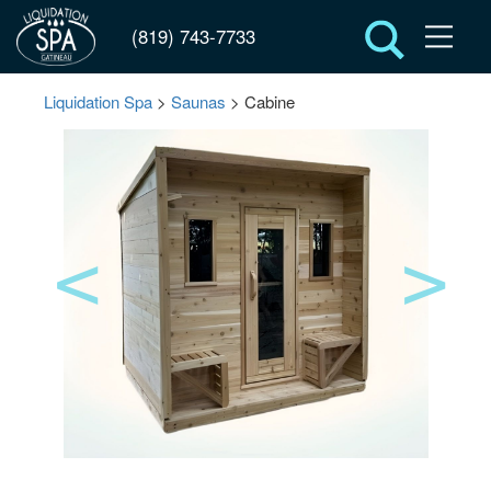
(819) 743-7733
Liquidation Spa
>
Saunas
> Cabine