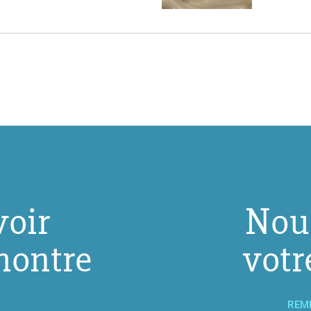
voir
Nou
montre
votr
REM