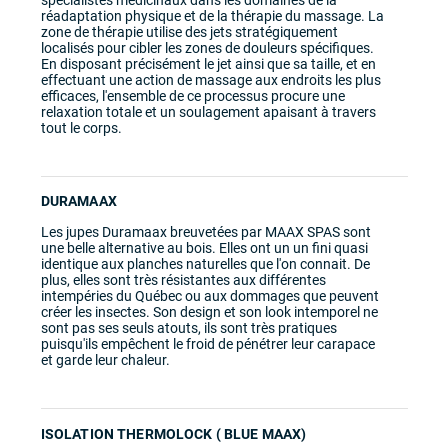
réadaptation physique et de la thérapie du massage. La
zone de thérapie utilise des jets stratégiquement
localisés pour cibler les zones de douleurs spécifiques.
Cette option vous donne le contrôle de votre spa à
En disposant précisément le jet ainsi que sa taille, et en
portée de main avec une application simple et gratuite
effectuant une action de massage aux endroits les plus
qui se connecte avec votre wifi de maison. Ceci vous
efficaces, l'ensemble de ce processus procure une
permet de pré-établir des températures et des cycles de
relaxation totale et un soulagement apaisant à travers
filtrations, le tout dans le confort de votre maison avant
tout le corps.
d'aller vous détendre dans votre spa.
DURAMAAX
Les jupes Duramaax breuvetées par MAAX SPAS sont
une belle alternative au bois. Elles ont un un fini quasi
identique aux planches naturelles que l'on connait. De
plus, elles sont très résistantes aux différentes
intempéries du Québec ou aux dommages que peuvent
créer les insectes. Son design et son look intemporel ne
sont pas ses seuls atouts, ils sont très pratiques
puisqu'ils empêchent le froid de pénétrer leur carapace
et garde leur chaleur.
ISOLATION THERMOLOCK ( BLUE MAAX)