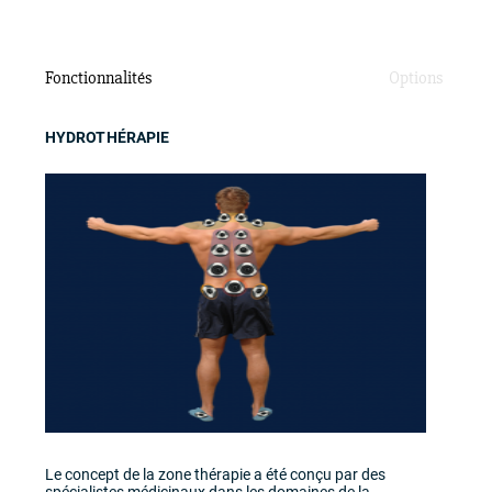
Fonctionnalités
Options
HYDROTHÉRAPIE
Dans cette série, le système de son bluetooth haute
gamme de marque Poly-Planar comprend des speakers
et subwoofer qui vous permettent de ne pas seulement
entendre la musique, mais de la ressentir! Ce système
bluetooth vous donne la possibilité de choisir votre
propre musique.
Le Cleanzone 11 est un système sanitaire qui utilise la
puissance d'une lumière UV et ozone . La même
technologie est utilisée dans plusieurs communautées
pour traiter leur eau afin qu'elle soit potable. Cleanzone
tue 99.9% des micro-organismes, des bactéries et virus.
Le concept de la zone thérapie a été conçu par des
spécialistes médicinaux dans les domaines de la