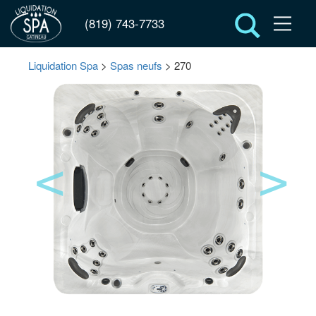
(819) 743-7733
Liquidation Spa
>
Spas neufs
> 270