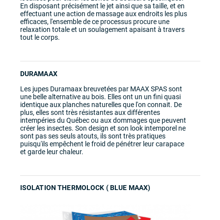
Vous donne l'option d'ajouter 10 jets d'air afin
En disposant précisément le jet ainsi que sa taille, et en
d'augmenter la zone de thérapie.
effectuant une action de massage aux endroits les plus
efficaces, l'ensemble de ce processus procure une
relaxation totale et un soulagement apaisant à travers
tout le corps.
La lumière extérieure rehausse le design moderne du
spa et ajoute une touche d'ambiance à votre cours. Ceci
DURAMAAX
complète l'expérience chromothérapie.
Les jupes Duramaax breuvetées par MAAX SPAS sont
une belle alternative au bois. Elles ont un un fini quasi
identique aux planches naturelles que l'on connait. De
plus, elles sont très résistantes aux différentes
intempéries du Québec ou aux dommages que peuvent
créer les insectes. Son design et son look intemporel ne
sont pas ses seuls atouts, ils sont très pratiques
puisqu'ils empêchent le froid de pénétrer leur carapace
et garde leur chaleur.
ISOLATION THERMOLOCK ( BLUE MAAX)