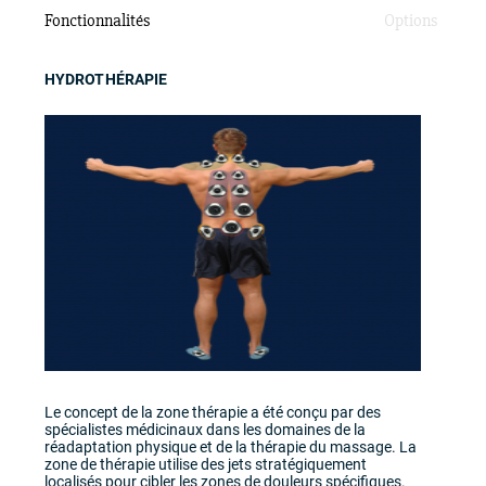
Fonctionnalités
Options
HYDROTHÉRAPIE
Dans cette série, le système de son bluetooth haute
gamme de marque Poly-Planar comprend des speakers
et subwoofer qui vous permettent de ne pas seulement
entendre la musique, mais de la ressentir! Ce système
bluetooth vous donne la possibilité de choisir votre
propre musique.
Le Cleanzone 11 est un système sanitaire qui utilise la
puissance d'une lumière UV et ozone . La même
technologie est utilisée dans plusieurs communautées
pour traiter leur eau afin qu'elle soit potable. Cleanzone
tue 99.9% des micro-organismes, des bactéries et virus.
Le concept de la zone thérapie a été conçu par des
spécialistes médicinaux dans les domaines de la
réadaptation physique et de la thérapie du massage. La
zone de thérapie utilise des jets stratégiquement
localisés pour cibler les zones de douleurs spécifiques.