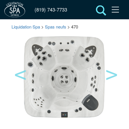
(819) 743-7733
Liquidation Spa
>
Spas neufs
> 470