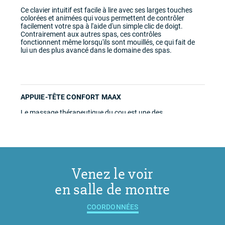
Ce clavier intuitif est facile à lire avec ses larges touches
colorées et animées qui vous permettent de contrôler
facilement votre spa à l'aide d'un simple clic de doigt.
Contrairement aux autres spas, ces contrôles
fonctionnent même lorsqu'ils sont mouillés, ce qui fait de
lui un des plus avancé dans le domaine des spas.
APPUIE-TÊTE CONFORT MAAX
Le massage thérapeutique du cou est une des
fonctionnalités les plus relaxantes et recherchées des
propriétaires de spa. L'appuie-tête modèle X a un
coussin qui offre un support à votre cou qui vous
permet de vous détendre davantage.
Venez le voir
en salle de montre
COORDONNÉES