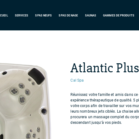
CUEIL
SERVICES
SPAS
NEUFS
SPAS DE NAGE
SAUNAS
GAMMES DE PRODUITS
Atlantic Plu
Cal Spa
Réunissez votre famille et amis dans ce
expérience thérapeutique de qualité. 5 
votre corps afin de travailler sur vos mu
leurs nombreux jets ciblés. La chaise al
procurera un massage complet du corps 
descendant jusqu’à vos pieds.