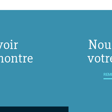
voir
Nou
montre
votr
REM