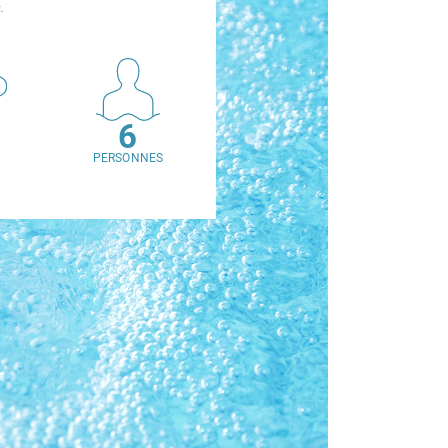
.
1
6
PERSONNES