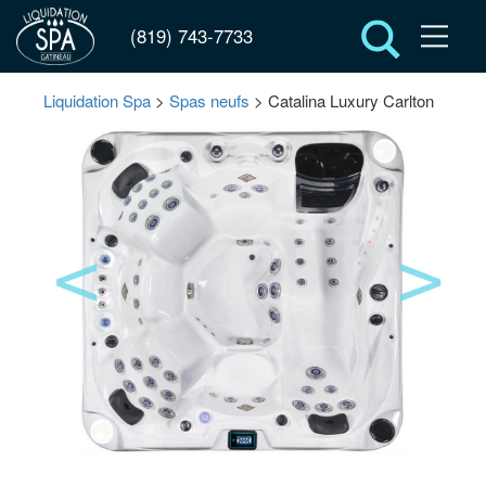
(819) 743-7733
Liquidation Spa
>
Spas neufs
> Catalina Luxury Carlton