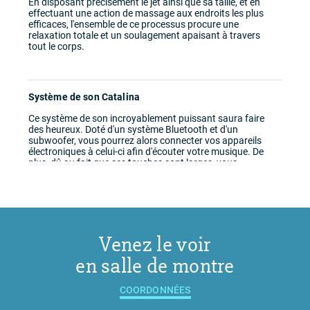
En disposant précisément le jet ainsi que sa taille, et en
effectuant une action de massage aux endroits les plus
efficaces, l'ensemble de ce processus procure une
relaxation totale et un soulagement apaisant à travers
tout le corps.
Système de son Catalina
Ce système de son incroyablement puissant saura faire
des heureux. Doté d'un système Bluetooth et d'un
subwoofer, vous pourrez alors connecter vos appareils
électroniques à celui-ci afin d'écouter votre musique. De
plus, dû au fait que ses touches sont larges, vous
n'aurez aucune difficulté à manier les contrôles du radio.
Venez le voir
en salle de montre
COORDONNÉES