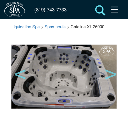
(819) 743-7733
Liquidation Spa
>
Spas neufs
> Catalina XL-26000