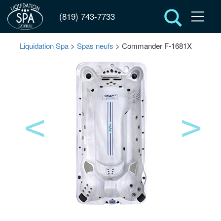
(819) 743-7733
Liquidation Spa
>
Spas neufs
> Commander F-1681X