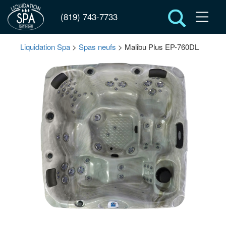
(819) 743-7733
Liquidation Spa
>
Spas neufs
> Malibu Plus EP-760DL