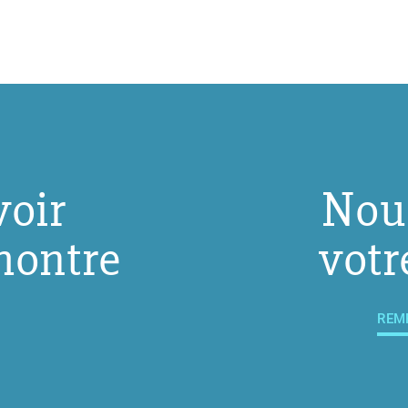
voir
Nou
montre
votr
REM