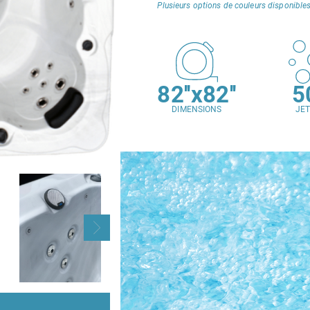
Plusieurs options de couleurs disponibles
82''x82''
5
DIMENSIONS
JE