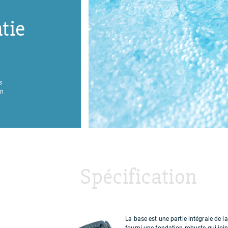
tie
s
an
Spécification
La base est une partie intégrale de 
fourni une fondation robuste qui joint