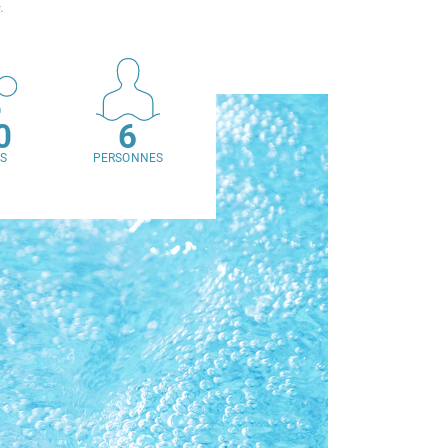
.
0
6
TS
PERSONNES