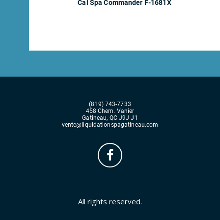
Cal Spa Commander F-1681X
(819) 743-7733
458 Chem. Vanier
Gatineau, QC J9J J1
vente@liquidationspagatineau.com
All rights reserved.