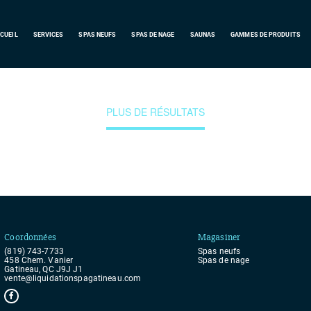
CUEIL
SERVICES
SPAS
NEUFS
SPAS DE NAGE
SAUNAS
GAMMES DE PRODUITS
PLUS DE RÉSULTATS
Coordonnées
Magasiner
(819) 743-7733
Spas
neufs
458 Chem. Vanier
Spas de nage
Gatineau, QC J9J J1
vente@liquidationspagatineau.com